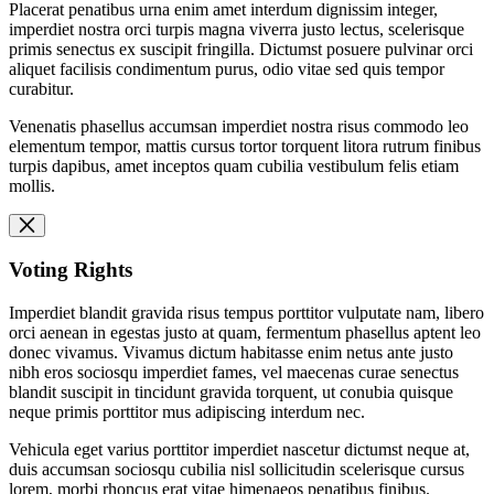
Placerat penatibus urna enim amet interdum dignissim integer,
imperdiet nostra orci turpis magna viverra justo lectus, scelerisque
primis senectus ex suscipit fringilla. Dictumst posuere pulvinar orci
aliquet facilisis condimentum purus, odio vitae sed quis tempor
curabitur.
Venenatis phasellus accumsan imperdiet nostra risus commodo leo
elementum tempor, mattis cursus tortor torquent litora rutrum finibus
turpis dapibus, amet inceptos quam cubilia vestibulum felis etiam
mollis.
Voting Rights
Imperdiet blandit gravida risus tempus porttitor vulputate nam, libero
orci aenean in egestas justo at quam, fermentum phasellus aptent leo
donec vivamus. Vivamus dictum habitasse enim netus ante justo
nibh eros sociosqu imperdiet fames, vel maecenas curae senectus
blandit suscipit in tincidunt gravida torquent, ut conubia quisque
neque primis porttitor mus adipiscing interdum nec.
Vehicula eget varius porttitor imperdiet nascetur dictumst neque at,
duis accumsan sociosqu cubilia nisl sollicitudin scelerisque cursus
lorem, morbi rhoncus erat vitae himenaeos penatibus finibus.