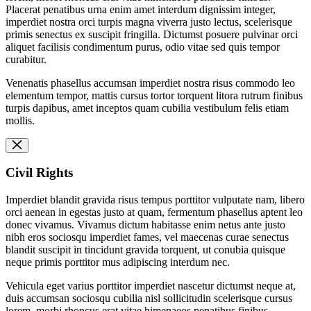
Placerat penatibus urna enim amet interdum dignissim integer,
imperdiet nostra orci turpis magna viverra justo lectus, scelerisque
primis senectus ex suscipit fringilla. Dictumst posuere pulvinar orci
aliquet facilisis condimentum purus, odio vitae sed quis tempor
curabitur.
Venenatis phasellus accumsan imperdiet nostra risus commodo leo
elementum tempor, mattis cursus tortor torquent litora rutrum finibus
turpis dapibus, amet inceptos quam cubilia vestibulum felis etiam
mollis.
Civil Rights
Imperdiet blandit gravida risus tempus porttitor vulputate nam, libero
orci aenean in egestas justo at quam, fermentum phasellus aptent leo
donec vivamus. Vivamus dictum habitasse enim netus ante justo
nibh eros sociosqu imperdiet fames, vel maecenas curae senectus
blandit suscipit in tincidunt gravida torquent, ut conubia quisque
neque primis porttitor mus adipiscing interdum nec.
Vehicula eget varius porttitor imperdiet nascetur dictumst neque at,
duis accumsan sociosqu cubilia nisl sollicitudin scelerisque cursus
lorem, morbi rhoncus erat vitae himenaeos penatibus finibus.