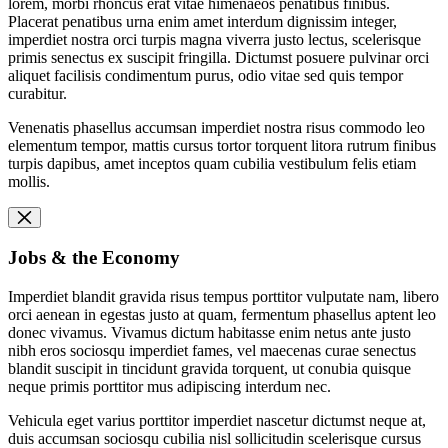
lorem, morbi rhoncus erat vitae himenaeos penatibus finibus.
Placerat penatibus urna enim amet interdum dignissim integer,
imperdiet nostra orci turpis magna viverra justo lectus, scelerisque
primis senectus ex suscipit fringilla. Dictumst posuere pulvinar orci
aliquet facilisis condimentum purus, odio vitae sed quis tempor
curabitur.
Venenatis phasellus accumsan imperdiet nostra risus commodo leo
elementum tempor, mattis cursus tortor torquent litora rutrum finibus
turpis dapibus, amet inceptos quam cubilia vestibulum felis etiam
mollis.
Jobs & the Economy
Imperdiet blandit gravida risus tempus porttitor vulputate nam, libero
orci aenean in egestas justo at quam, fermentum phasellus aptent leo
donec vivamus. Vivamus dictum habitasse enim netus ante justo
nibh eros sociosqu imperdiet fames, vel maecenas curae senectus
blandit suscipit in tincidunt gravida torquent, ut conubia quisque
neque primis porttitor mus adipiscing interdum nec.
Vehicula eget varius porttitor imperdiet nascetur dictumst neque at,
duis accumsan sociosqu cubilia nisl sollicitudin scelerisque cursus