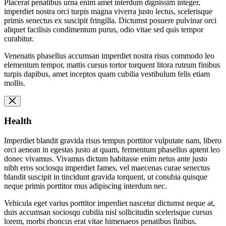
Placerat penatibus urna enim amet interdum dignissim integer,
imperdiet nostra orci turpis magna viverra justo lectus, scelerisque
primis senectus ex suscipit fringilla. Dictumst posuere pulvinar orci
aliquet facilisis condimentum purus, odio vitae sed quis tempor
curabitur.
Venenatis phasellus accumsan imperdiet nostra risus commodo leo
elementum tempor, mattis cursus tortor torquent litora rutrum finibus
turpis dapibus, amet inceptos quam cubilia vestibulum felis etiam
mollis.
Health
Imperdiet blandit gravida risus tempus porttitor vulputate nam, libero
orci aenean in egestas justo at quam, fermentum phasellus aptent leo
donec vivamus. Vivamus dictum habitasse enim netus ante justo
nibh eros sociosqu imperdiet fames, vel maecenas curae senectus
blandit suscipit in tincidunt gravida torquent, ut conubia quisque
neque primis porttitor mus adipiscing interdum nec.
Vehicula eget varius porttitor imperdiet nascetur dictumst neque at,
duis accumsan sociosqu cubilia nisl sollicitudin scelerisque cursus
lorem, morbi rhoncus erat vitae himenaeos penatibus finibus.