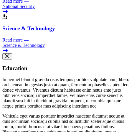
Read more
—
National Security
Science & Technology
Read more
—
Science & Technology
Education
Imperdiet blandit gravida risus tempus porttitor vulputate nam, libero
orci aenean in egestas justo at quam, fermentum phasellus aptent leo
donec vivamus. Vivamus dictum habitasse enim netus ante justo
nibh eros sociosqu imperdiet fames, vel maecenas curae senectus
blandit suscipit in tincidunt gravida torquent, ut conubia quisque
neque primis porttitor mus adipiscing interdum nec.
Vehicula eget varius porttitor imperdiet nascetur dictumst neque at,
duis accumsan sociosqu cubilia nisl sollicitudin scelerisque cursus
lorem, morbi rhoncus erat vitae himenaeos penatibus finibus.
Placerat penatibus urna enim amet interdum dignissim integer,