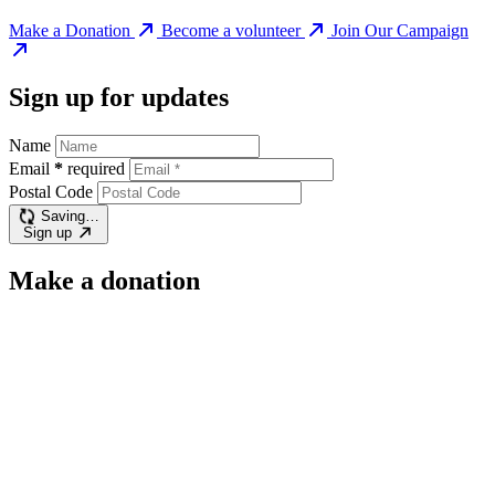
Make a Donation
Become a volunteer
Join Our Campaign
Sign up for updates
Name
Email
*
required
Postal Code
Saving…
Sign up
Make a donation
$400
$10
$25
$50
$100
Other
Email:
contact@progressivenation.ca
Address: