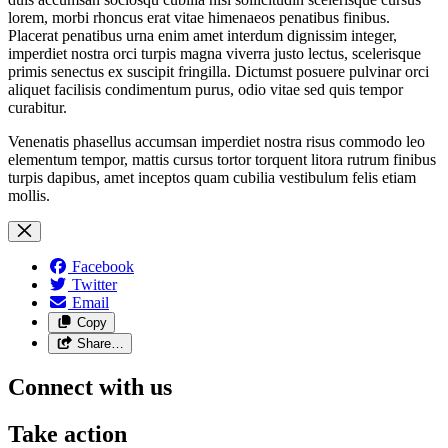
lorem, morbi rhoncus erat vitae himenaeos penatibus finibus.
Placerat penatibus urna enim amet interdum dignissim integer,
imperdiet nostra orci turpis magna viverra justo lectus, scelerisque
primis senectus ex suscipit fringilla. Dictumst posuere pulvinar orci
aliquet facilisis condimentum purus, odio vitae sed quis tempor
curabitur.
Venenatis phasellus accumsan imperdiet nostra risus commodo leo
elementum tempor, mattis cursus tortor torquent litora rutrum finibus
turpis dapibus, amet inceptos quam cubilia vestibulum felis etiam
mollis.
Facebook
Twitter
Email
Copy
Share…
Connect with us
Take action