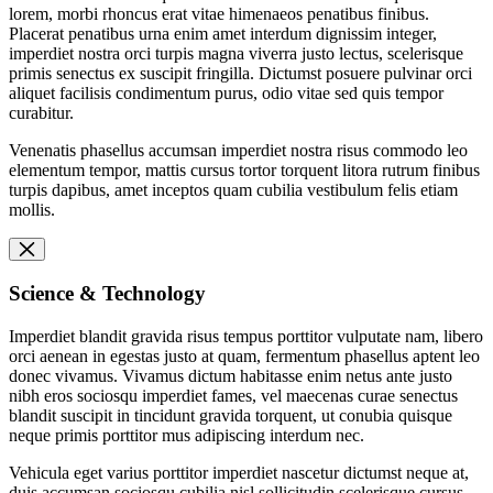
lorem, morbi rhoncus erat vitae himenaeos penatibus finibus.
Placerat penatibus urna enim amet interdum dignissim integer,
imperdiet nostra orci turpis magna viverra justo lectus, scelerisque
primis senectus ex suscipit fringilla. Dictumst posuere pulvinar orci
aliquet facilisis condimentum purus, odio vitae sed quis tempor
curabitur.
Venenatis phasellus accumsan imperdiet nostra risus commodo leo
elementum tempor, mattis cursus tortor torquent litora rutrum finibus
turpis dapibus, amet inceptos quam cubilia vestibulum felis etiam
mollis.
Science & Technology
Imperdiet blandit gravida risus tempus porttitor vulputate nam, libero
orci aenean in egestas justo at quam, fermentum phasellus aptent leo
donec vivamus. Vivamus dictum habitasse enim netus ante justo
nibh eros sociosqu imperdiet fames, vel maecenas curae senectus
blandit suscipit in tincidunt gravida torquent, ut conubia quisque
neque primis porttitor mus adipiscing interdum nec.
Vehicula eget varius porttitor imperdiet nascetur dictumst neque at,
duis accumsan sociosqu cubilia nisl sollicitudin scelerisque cursus