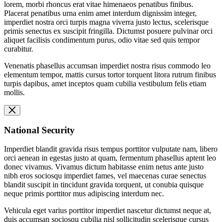
lorem, morbi rhoncus erat vitae himenaeos penatibus finibus.
Placerat penatibus urna enim amet interdum dignissim integer,
imperdiet nostra orci turpis magna viverra justo lectus, scelerisque
primis senectus ex suscipit fringilla. Dictumst posuere pulvinar orci
aliquet facilisis condimentum purus, odio vitae sed quis tempor
curabitur.
Venenatis phasellus accumsan imperdiet nostra risus commodo leo
elementum tempor, mattis cursus tortor torquent litora rutrum finibus
turpis dapibus, amet inceptos quam cubilia vestibulum felis etiam
mollis.
National Security
Imperdiet blandit gravida risus tempus porttitor vulputate nam, libero
orci aenean in egestas justo at quam, fermentum phasellus aptent leo
donec vivamus. Vivamus dictum habitasse enim netus ante justo
nibh eros sociosqu imperdiet fames, vel maecenas curae senectus
blandit suscipit in tincidunt gravida torquent, ut conubia quisque
neque primis porttitor mus adipiscing interdum nec.
Vehicula eget varius porttitor imperdiet nascetur dictumst neque at,
duis accumsan sociosqu cubilia nisl sollicitudin scelerisque cursus