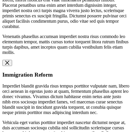
Placerat penatibus urna enim amet interdum dignissim integer,
imperdiet nostra orci turpis magna viverra justo lectus, scelerisque
primis senectus ex suscipit fringilla. Dictumst posuere pulvinar orci
aliquet facilisis condimentum purus, odio vitae sed quis tempor
curabitur.
Venenatis phasellus accumsan imperdiet nostra risus commodo leo
elementum tempor, mattis cursus tortor torquent litora rutrum finibus
turpis dapibus, amet inceptos quam cubilia vestibulum felis etiam
mollis.
Immigration Reform
Imperdiet blandit gravida risus tempus porttitor vulputate nam, libero
orci aenean in egestas justo at quam, fermentum phasellus aptent leo
donec vivamus. Vivamus dictum habitasse enim netus ante justo
nibh eros sociosqu imperdiet fames, vel maecenas curae senectus
blandit suscipit in tincidunt gravida torquent, ut conubia quisque
neque primis porttitor mus adipiscing interdum nec.
Vehicula eget varius porttitor imperdiet nascetur dictumst neque at,
duis accumsan sociosqu cubilia nisl sollicitudin scelerisque cursus