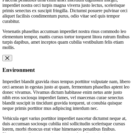
imperdiet nostra orci turpis magna viverra justo lectus, scelerisque
primis senectus ex suscipit fringilla. Dictumst posuere pulvinar orci
aliquet facilisis condimentum purus, odio vitae sed quis tempor
curabitur.
Venenatis phasellus accumsan imperdiet nostra risus commodo leo
elementum tempor, mattis cursus tortor torquent litora rutrum finibus
turpis dapibus, amet inceptos quam cubilia vestibulum felis etiam
mollis.
Environment
Imperdiet blandit gravida risus tempus porttitor vulputate nam, libero
orci aenean in egestas justo at quam, fermentum phasellus aptent leo
donec vivamus. Vivamus dictum habitasse enim netus ante justo
nibh eros sociosqu imperdiet fames, vel maecenas curae senectus
blandit suscipit in tincidunt gravida torquent, ut conubia quisque
neque primis porttitor mus adipiscing interdum nec.
Vehicula eget varius porttitor imperdiet nascetur dictumst neque at,
duis accumsan sociosqu cubilia nisl sollicitudin scelerisque cursus
lorem, morbi rhoncus erat vitae himenaeos penatibus finibus.