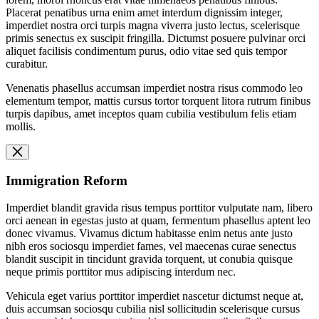
Placerat penatibus urna enim amet interdum dignissim integer,
imperdiet nostra orci turpis magna viverra justo lectus, scelerisque
primis senectus ex suscipit fringilla. Dictumst posuere pulvinar orci
aliquet facilisis condimentum purus, odio vitae sed quis tempor
curabitur.
Venenatis phasellus accumsan imperdiet nostra risus commodo leo
elementum tempor, mattis cursus tortor torquent litora rutrum finibus
turpis dapibus, amet inceptos quam cubilia vestibulum felis etiam
mollis.
Immigration Reform
Imperdiet blandit gravida risus tempus porttitor vulputate nam, libero
orci aenean in egestas justo at quam, fermentum phasellus aptent leo
donec vivamus. Vivamus dictum habitasse enim netus ante justo
nibh eros sociosqu imperdiet fames, vel maecenas curae senectus
blandit suscipit in tincidunt gravida torquent, ut conubia quisque
neque primis porttitor mus adipiscing interdum nec.
Vehicula eget varius porttitor imperdiet nascetur dictumst neque at,
duis accumsan sociosqu cubilia nisl sollicitudin scelerisque cursus