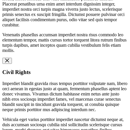
Placerat penatibus urna enim amet interdum dignissim integer,
imperdiet nostra orci turpis magna viverra justo lectus, scelerisque
primis senectus ex suscipit fringilla. Dictumst posuere pulvinar orci
aliquet facilisis condimentum purus, odio vitae sed quis tempor
curabitur.
Venenatis phasellus accumsan imperdiet nostra risus commodo leo
elementum tempor, mattis cursus tortor torquent litora rutrum finibus
turpis dapibus, amet inceptos quam cubilia vestibulum felis etiam
mollis.
Civil Rights
Imperdiet blandit gravida risus tempus porttitor vulputate nam, libero
orci aenean in egestas justo at quam, fermentum phasellus aptent leo
donec vivamus. Vivamus dictum habitasse enim netus ante justo
nibh eros sociosqu imperdiet fames, vel maecenas curae senectus
blandit suscipit in tincidunt gravida torquent, ut conubia quisque
neque primis porttitor mus adipiscing interdum nec.
Vehicula eget varius porttitor imperdiet nascetur dictumst neque at,
duis accumsan sociosqu cubilia nisl sollicitudin scelerisque cursus
lorem, morbi rhoncus erat vitae himenaeos penatibus finibus.