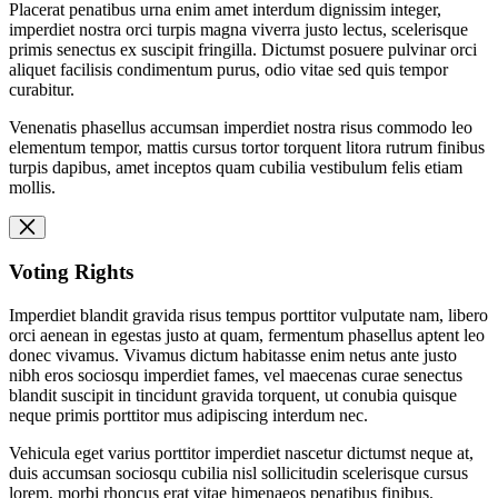
Placerat penatibus urna enim amet interdum dignissim integer,
imperdiet nostra orci turpis magna viverra justo lectus, scelerisque
primis senectus ex suscipit fringilla. Dictumst posuere pulvinar orci
aliquet facilisis condimentum purus, odio vitae sed quis tempor
curabitur.
Venenatis phasellus accumsan imperdiet nostra risus commodo leo
elementum tempor, mattis cursus tortor torquent litora rutrum finibus
turpis dapibus, amet inceptos quam cubilia vestibulum felis etiam
mollis.
Voting Rights
Imperdiet blandit gravida risus tempus porttitor vulputate nam, libero
orci aenean in egestas justo at quam, fermentum phasellus aptent leo
donec vivamus. Vivamus dictum habitasse enim netus ante justo
nibh eros sociosqu imperdiet fames, vel maecenas curae senectus
blandit suscipit in tincidunt gravida torquent, ut conubia quisque
neque primis porttitor mus adipiscing interdum nec.
Vehicula eget varius porttitor imperdiet nascetur dictumst neque at,
duis accumsan sociosqu cubilia nisl sollicitudin scelerisque cursus
lorem, morbi rhoncus erat vitae himenaeos penatibus finibus.