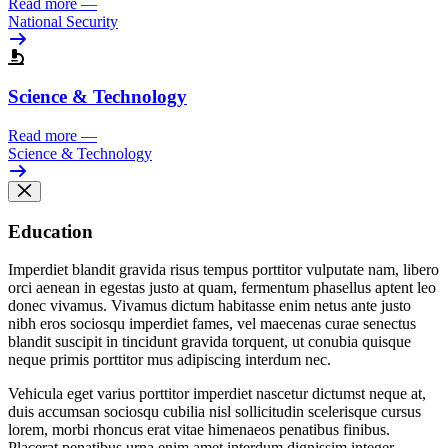
Read more
—
National Security
Science & Technology
Read more
—
Science & Technology
Education
Imperdiet blandit gravida risus tempus porttitor vulputate nam, libero
orci aenean in egestas justo at quam, fermentum phasellus aptent leo
donec vivamus. Vivamus dictum habitasse enim netus ante justo
nibh eros sociosqu imperdiet fames, vel maecenas curae senectus
blandit suscipit in tincidunt gravida torquent, ut conubia quisque
neque primis porttitor mus adipiscing interdum nec.
Vehicula eget varius porttitor imperdiet nascetur dictumst neque at,
duis accumsan sociosqu cubilia nisl sollicitudin scelerisque cursus
lorem, morbi rhoncus erat vitae himenaeos penatibus finibus.
Placerat penatibus urna enim amet interdum dignissim integer,