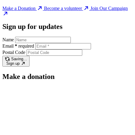
Make a Donation
Become a volunteer
Join Our Campaign
Sign up for updates
Name
Email
*
required
Postal Code
Saving…
Sign up
Make a donation
$400
$10
$25
$50
$100
Other
Email:
contact@progressivenation.ca
Address: