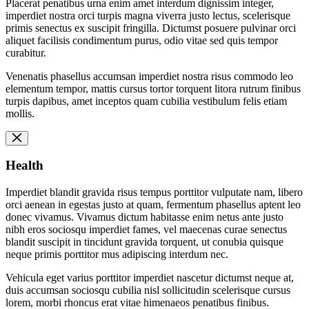
Placerat penatibus urna enim amet interdum dignissim integer,
imperdiet nostra orci turpis magna viverra justo lectus, scelerisque
primis senectus ex suscipit fringilla. Dictumst posuere pulvinar orci
aliquet facilisis condimentum purus, odio vitae sed quis tempor
curabitur.
Venenatis phasellus accumsan imperdiet nostra risus commodo leo
elementum tempor, mattis cursus tortor torquent litora rutrum finibus
turpis dapibus, amet inceptos quam cubilia vestibulum felis etiam
mollis.
Health
Imperdiet blandit gravida risus tempus porttitor vulputate nam, libero
orci aenean in egestas justo at quam, fermentum phasellus aptent leo
donec vivamus. Vivamus dictum habitasse enim netus ante justo
nibh eros sociosqu imperdiet fames, vel maecenas curae senectus
blandit suscipit in tincidunt gravida torquent, ut conubia quisque
neque primis porttitor mus adipiscing interdum nec.
Vehicula eget varius porttitor imperdiet nascetur dictumst neque at,
duis accumsan sociosqu cubilia nisl sollicitudin scelerisque cursus
lorem, morbi rhoncus erat vitae himenaeos penatibus finibus.