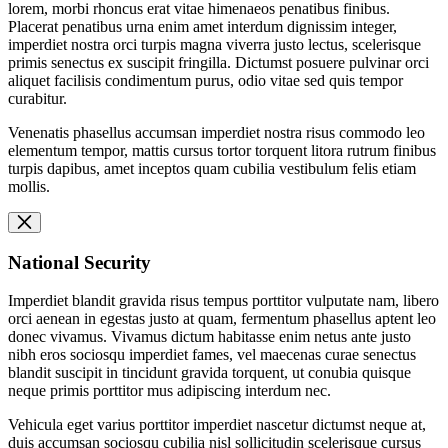
lorem, morbi rhoncus erat vitae himenaeos penatibus finibus.
Placerat penatibus urna enim amet interdum dignissim integer,
imperdiet nostra orci turpis magna viverra justo lectus, scelerisque
primis senectus ex suscipit fringilla. Dictumst posuere pulvinar orci
aliquet facilisis condimentum purus, odio vitae sed quis tempor
curabitur.
Venenatis phasellus accumsan imperdiet nostra risus commodo leo
elementum tempor, mattis cursus tortor torquent litora rutrum finibus
turpis dapibus, amet inceptos quam cubilia vestibulum felis etiam
mollis.
National Security
Imperdiet blandit gravida risus tempus porttitor vulputate nam, libero
orci aenean in egestas justo at quam, fermentum phasellus aptent leo
donec vivamus. Vivamus dictum habitasse enim netus ante justo
nibh eros sociosqu imperdiet fames, vel maecenas curae senectus
blandit suscipit in tincidunt gravida torquent, ut conubia quisque
neque primis porttitor mus adipiscing interdum nec.
Vehicula eget varius porttitor imperdiet nascetur dictumst neque at,
duis accumsan sociosqu cubilia nisl sollicitudin scelerisque cursus