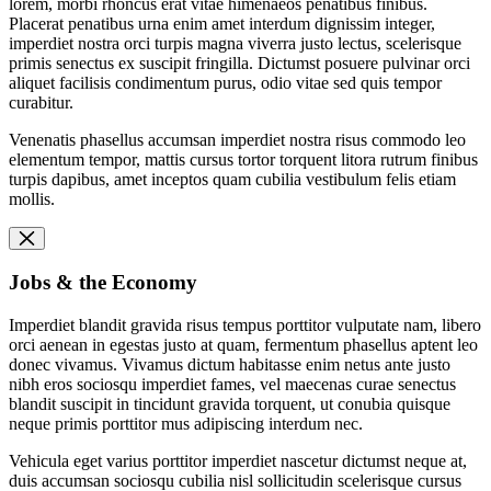
lorem, morbi rhoncus erat vitae himenaeos penatibus finibus.
Placerat penatibus urna enim amet interdum dignissim integer,
imperdiet nostra orci turpis magna viverra justo lectus, scelerisque
primis senectus ex suscipit fringilla. Dictumst posuere pulvinar orci
aliquet facilisis condimentum purus, odio vitae sed quis tempor
curabitur.
Venenatis phasellus accumsan imperdiet nostra risus commodo leo
elementum tempor, mattis cursus tortor torquent litora rutrum finibus
turpis dapibus, amet inceptos quam cubilia vestibulum felis etiam
mollis.
Jobs & the Economy
Imperdiet blandit gravida risus tempus porttitor vulputate nam, libero
orci aenean in egestas justo at quam, fermentum phasellus aptent leo
donec vivamus. Vivamus dictum habitasse enim netus ante justo
nibh eros sociosqu imperdiet fames, vel maecenas curae senectus
blandit suscipit in tincidunt gravida torquent, ut conubia quisque
neque primis porttitor mus adipiscing interdum nec.
Vehicula eget varius porttitor imperdiet nascetur dictumst neque at,
duis accumsan sociosqu cubilia nisl sollicitudin scelerisque cursus