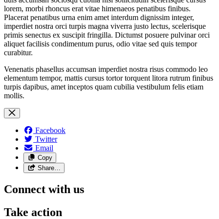
lorem, morbi rhoncus erat vitae himenaeos penatibus finibus.
Placerat penatibus urna enim amet interdum dignissim integer,
imperdiet nostra orci turpis magna viverra justo lectus, scelerisque
primis senectus ex suscipit fringilla. Dictumst posuere pulvinar orci
aliquet facilisis condimentum purus, odio vitae sed quis tempor
curabitur.
Venenatis phasellus accumsan imperdiet nostra risus commodo leo
elementum tempor, mattis cursus tortor torquent litora rutrum finibus
turpis dapibus, amet inceptos quam cubilia vestibulum felis etiam
mollis.
Facebook
Twitter
Email
Copy
Share…
Connect with us
Take action