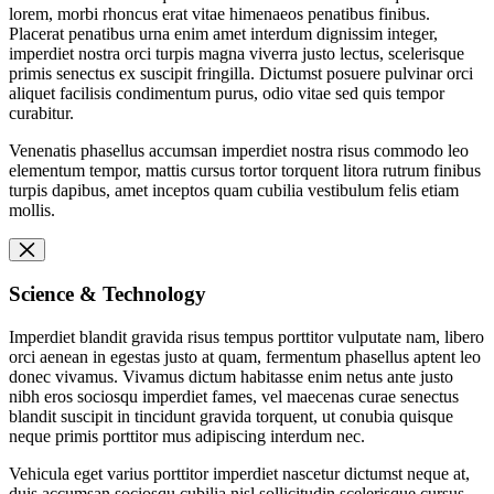
lorem, morbi rhoncus erat vitae himenaeos penatibus finibus.
Placerat penatibus urna enim amet interdum dignissim integer,
imperdiet nostra orci turpis magna viverra justo lectus, scelerisque
primis senectus ex suscipit fringilla. Dictumst posuere pulvinar orci
aliquet facilisis condimentum purus, odio vitae sed quis tempor
curabitur.
Venenatis phasellus accumsan imperdiet nostra risus commodo leo
elementum tempor, mattis cursus tortor torquent litora rutrum finibus
turpis dapibus, amet inceptos quam cubilia vestibulum felis etiam
mollis.
Science & Technology
Imperdiet blandit gravida risus tempus porttitor vulputate nam, libero
orci aenean in egestas justo at quam, fermentum phasellus aptent leo
donec vivamus. Vivamus dictum habitasse enim netus ante justo
nibh eros sociosqu imperdiet fames, vel maecenas curae senectus
blandit suscipit in tincidunt gravida torquent, ut conubia quisque
neque primis porttitor mus adipiscing interdum nec.
Vehicula eget varius porttitor imperdiet nascetur dictumst neque at,
duis accumsan sociosqu cubilia nisl sollicitudin scelerisque cursus