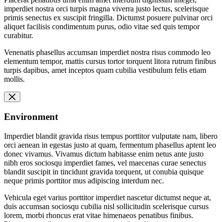
imperdiet nostra orci turpis magna viverra justo lectus, scelerisque
primis senectus ex suscipit fringilla. Dictumst posuere pulvinar orci
aliquet facilisis condimentum purus, odio vitae sed quis tempor
curabitur.
Venenatis phasellus accumsan imperdiet nostra risus commodo leo
elementum tempor, mattis cursus tortor torquent litora rutrum finibus
turpis dapibus, amet inceptos quam cubilia vestibulum felis etiam
mollis.
Environment
Imperdiet blandit gravida risus tempus porttitor vulputate nam, libero
orci aenean in egestas justo at quam, fermentum phasellus aptent leo
donec vivamus. Vivamus dictum habitasse enim netus ante justo
nibh eros sociosqu imperdiet fames, vel maecenas curae senectus
blandit suscipit in tincidunt gravida torquent, ut conubia quisque
neque primis porttitor mus adipiscing interdum nec.
Vehicula eget varius porttitor imperdiet nascetur dictumst neque at,
duis accumsan sociosqu cubilia nisl sollicitudin scelerisque cursus
lorem, morbi rhoncus erat vitae himenaeos penatibus finibus.